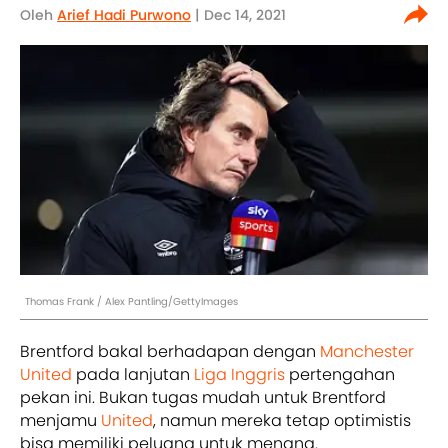
Oleh
Arief Hadi Purwono
| Dec 14, 2021
Thomas Frank / Alex Pantling/GettyImages
Brentford bakal berhadapan dengan
Manchester
United
pada lanjutan
Liga Inggris
pertengahan
pekan ini. Bukan tugas mudah untuk Brentford
menjamu
United
, namun mereka tetap optimistis
bisa memiliki peluang untuk menang.