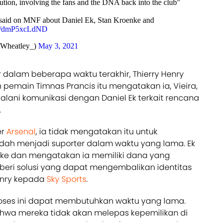
lution, involving the fans and the DNA back into the club"
said on MNF about Daniel Ek, Stan Kroenke and
.co/dmP5xcLdND
sWheatley_)
May 3, 2021
 dalam beberapa waktu terakhir, Thierry Henry
pemain Timnas Prancis itu mengatakan ia, Vieira,
ani komunikasi dengan Daniel Ek terkait rencana
.
er
Arsenal
, ia tidak mengatakan itu untuk
dah menjadi suporter dalam waktu yang lama. Ek
ke dan mengatakan ia memiliki dana yang
eri solusi yang dapat mengembalikan identitas
Henry kepada
Sky Sports
.
ses ini dapat membutuhkan waktu yang lama.
wa mereka tidak akan melepas kepemilikan di