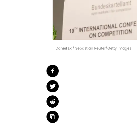
Daniel Ek / Sebastian Reuter/Getty Images