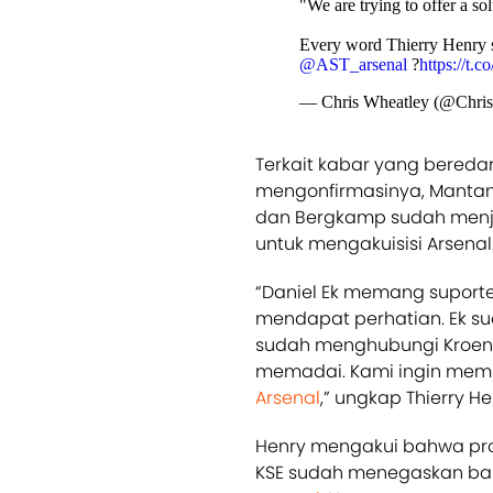
"We are trying to offer a so
Every word Thierry Henry 
@AST_arsenal
?
https://t
— Chris Wheatley (@Chri
Terkait kabar yang beredar
mengonfirmasinya, Mantan 
dan Bergkamp sudah menjal
untuk mengakuisisi Arsenal
“Daniel Ek memang suport
mendapat perhatian. Ek su
sudah menghubungi Kroen
memadai. Kami ingin memb
Arsenal
,” ungkap Thierry 
Henry mengakui bahwa pro
KSE sudah menegaskan bah