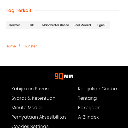
Tag Terkait
Transfer
PSG
Manchester United
Real Madrid
Ligue 1
/
Home
Transfer
Kebijakan Privasi
Kebijakan Cookie
Syarat & Ketentuan
Tentang
Minute Media
Pekerjaan
Pernyataan Aksesibilitas
A-Z Index
Cookies Settings