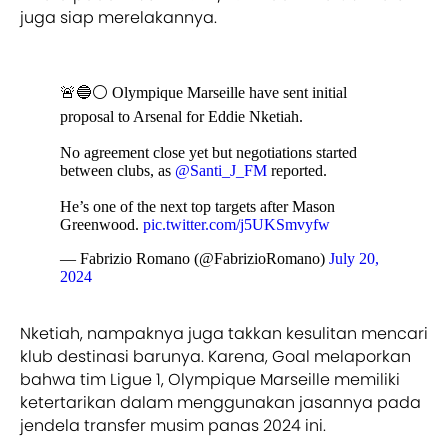
juga siap merelakannya.
🚨🔵⚪️ Olympique Marseille have sent initial
proposal to Arsenal for Eddie Nketiah.
No agreement close yet but negotiations started
between clubs, as
@Santi_J_FM
reported.
He’s one of the next top targets after Mason
Greenwood.
pic.twitter.com/j5UKSmvyfw
— Fabrizio Romano (@FabrizioRomano)
July 20,
2024
Nketiah, nampaknya juga takkan kesulitan mencari
klub destinasi barunya. Karena, Goal melaporkan
bahwa tim Ligue 1, Olympique Marseille memiliki
ketertarikan dalam menggunakan jasannya pada
jendela transfer musim panas 2024 ini.