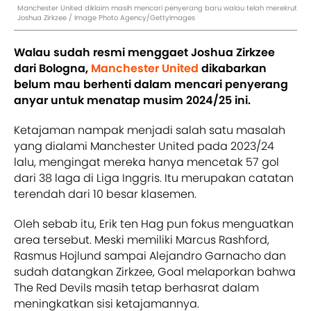
Manchester United diklaim masih mencari penyerang baru walau telah merekrut
Joshua Zirkzee / Image Photo Agency/GettyImages
Walau sudah resmi menggaet Joshua Zirkzee
dari Bologna,
Manchester United
dikabarkan
belum mau berhenti dalam mencari penyerang
anyar untuk menatap musim 2024/25 ini.
Ketajaman nampak menjadi salah satu masalah
yang dialami Manchester United pada 2023/24
lalu, mengingat mereka hanya mencetak 57 gol
dari 38 laga di Liga Inggris. Itu merupakan catatan
terendah dari 10 besar klasemen.
Oleh sebab itu, Erik ten Hag pun fokus menguatkan
area tersebut. Meski memiliki Marcus Rashford,
Rasmus Hojlund sampai Alejandro Garnacho dan
sudah datangkan Zirkzee, Goal melaporkan bahwa
The Red Devils masih tetap berhasrat dalam
meningkatkan sisi ketajamannya.