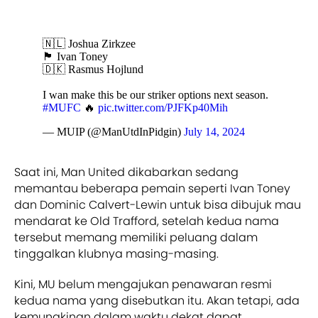
🇳🇱 Joshua Zirkzee
🏴󠁧󠁢󠁥󠁮󠁧󠁿 Ivan Toney
🇩🇰 Rasmus Hojlund
I wan make this be our striker options next season.
#MUFC
🔥
pic.twitter.com/PJFKp40Mih
— MUIP (@ManUtdInPidgin)
July 14, 2024
Saat ini, Man United dikabarkan sedang
memantau beberapa pemain seperti Ivan Toney
dan Dominic Calvert-Lewin untuk bisa dibujuk mau
mendarat ke Old Trafford, setelah kedua nama
tersebut memang memiliki peluang dalam
tinggalkan klubnya masing-masing.
Kini, MU belum mengajukan penawaran resmi
kedua nama yang disebutkan itu. Akan tetapi, ada
kemungkinan dalam waktu dekat dapat