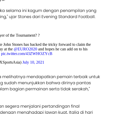
jika selama ini kagum dengan penampilan yang
ng," ujar Stones dari Evening Standard Football.
yer of the Tournament? ?
 John Stones has backed the tricky forward to claim the
ay at the
@EURO2020
and hopes he can add on to his
!
pic.twitter.com/43ZWHOZYcB
XSportsAsia)
July 10, 2021
sa melihatnya mendapatkan pemain terbaik untuk
ling sudah menunjukkan bahwa dirinya pantas
lam bagian permainan serta tidak serakah,"
akan segera menjalani pertandingan final
dengan menghadapi lawan kuat, Italia di hari