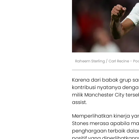
Raheem Sterling / Carl Recine - P
Karena dari babak grup sa
kontribusi nyatanya denga
milik Manchester City terse
assist.
Memperlihatkan kinerja yan
Stones merasa apabila man
penghargaan terbaik dala
positif yang diperlihatkann