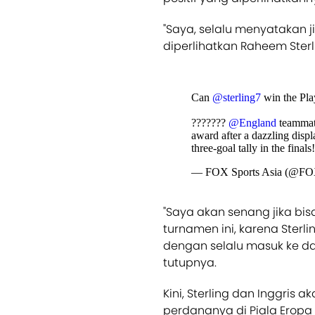
"Saya, selalu menyatakan 
diperlihatkan Raheem Sterli
Can
@sterling7
win the Pla
???????
@England
teammate
award after a dazzling displ
three-goal tally in the finals
— FOX Sports Asia (@FO
"Saya akan senang jika bi
turnamen ini, karena Ster
dengan selalu masuk ke da
tutupnya.
Kini, Sterling dan Inggris 
perdananya di Piala Eropa 