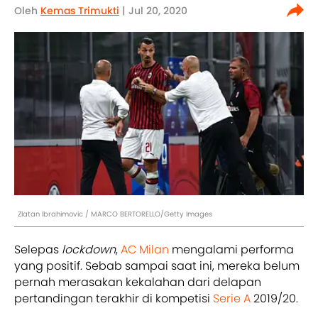
Oleh
Kemas Trimukti
| Jul 20, 2020
Zlatan Ibrahimovic / MARCO BERTORELLO/Getty Images
Selepas
lockdown
,
AC Milan
mengalami performa
yang positif. Sebab sampai saat ini, mereka belum
pernah merasakan kekalahan dari delapan
pertandingan terakhir di kompetisi
Serie A
2019/20.