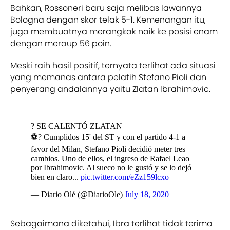
Bahkan, Rossoneri baru saja melibas lawannya
Bologna dengan skor telak 5-1. Kemenangan itu,
juga membuatnya merangkak naik ke posisi enam
dengan meraup 56 poin.
Meski raih hasil positif, ternyata terlihat ada situasi
yang memanas antara pelatih Stefano Pioli dan
penyerang andalannya yaitu Zlatan Ibrahimovic.
? SE CALENTÓ ZLATAN
⚽? Cumplidos 15' del ST y con el partido 4-1 a
favor del Milan, Stefano Pioli decidió meter tres
cambios. Uno de ellos, el ingreso de Rafael Leao
por Ibrahimovic. Al sueco no le gustó y se lo dejó
bien en claro...
pic.twitter.com/eZz159lcxo
— Diario Olé (@DiarioOle)
July 18, 2020
Sebagaimana diketahui, Ibra terlihat tidak terima