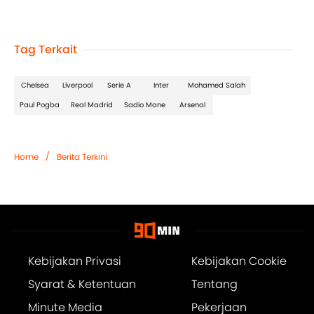
Tag Terkait
Chelsea
Liverpool
Serie A
Inter
Mohamed Salah
Paul Pogba
Real Madrid
Sadio Mane
Arsenal
/
Home
Berita Terkini
Kebijakan Privasi
Kebijakan Cookie
Syarat & Ketentuan
Tentang
Minute Media
Pekerjaan