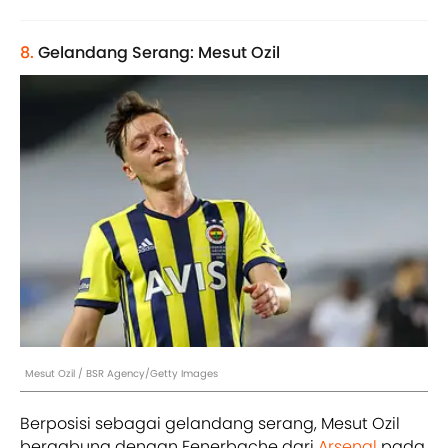
8.
Gelandang Serang: Mesut Ozil
Mesut Ozil / BSR Agency/Getty Images
Berposisi sebagai gelandang serang, Mesut Ozil
bergabung dengan Fenerbache dari
Arsenal
pada