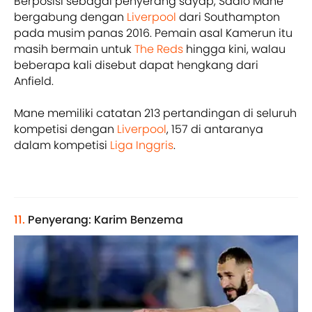
Berposisi sebagai penyerang sayap, Sadio Mane
bergabung dengan
Liverpool
dari Southampton
pada musim panas 2016. Pemain asal Kamerun itu
masih bermain untuk
The Reds
hingga kini, walau
beberapa kali disebut dapat hengkang dari
Anfield.
Mane memiliki catatan 213 pertandingan di seluruh
kompetisi dengan
Liverpool
, 157 di antaranya
dalam kompetisi
Liga Inggris
.
11.
Penyerang: Karim Benzema