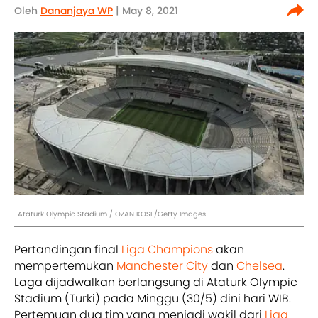
Oleh
Dananjaya WP
| May 8, 2021
Ataturk Olympic Stadium / OZAN KOSE/Getty Images
Pertandingan final
Liga Champions
akan
mempertemukan
Manchester City
dan
Chelsea
.
Laga dijadwalkan berlangsung di Ataturk Olympic
Stadium (Turki) pada Minggu (30/5) dini hari WIB.
Pertemuan dua tim yang menjadi wakil dari
Liga