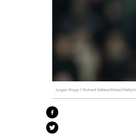
Jurgen Klopp / Richard Sellers/Allstar/Getty