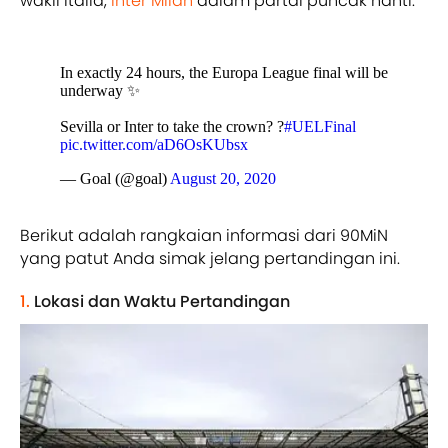
wakil Italia,
Inter Milan
dalam partai puncak nanti.
In exactly 24 hours, the Europa League final will be
underway ✨
Sevilla or Inter to take the crown? ?
#UELFinal
pic.twitter.com/aD6OsKUbsx
— Goal (@goal)
August 20, 2020
Berikut adalah rangkaian informasi dari 90MiN
yang patut Anda simak jelang pertandingan ini.
1.
Lokasi dan Waktu Pertandingan