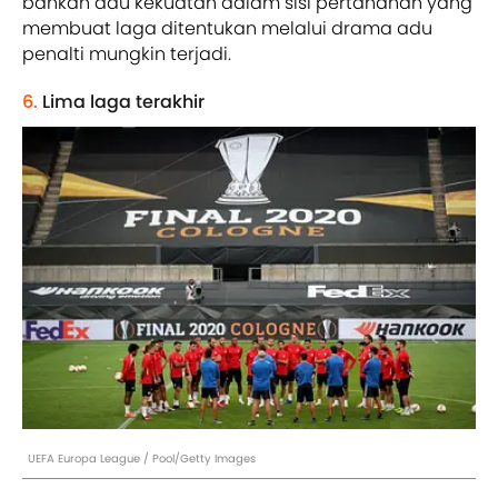
bahkan adu kekuatan dalam sisi pertahanan yang
membuat laga ditentukan melalui drama adu
penalti mungkin terjadi.
6.
Lima laga terakhir
UEFA Europa League / Pool/Getty Images