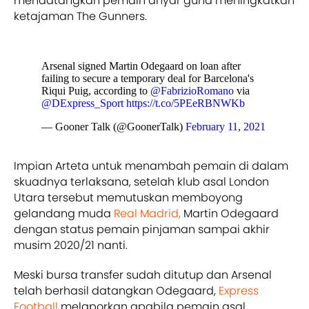
mendatangkan pemain anyar guna meningkatkan
ketajaman The Gunners.
Arsenal signed Martin Odegaard on loan after
failing to secure a temporary deal for Barcelona's
Riqui Puig, according to
@FabrizioRomano
via
@DExpress_Sport
https://t.co/5PEeRBNWKb
— Gooner Talk (@GoonerTalk)
February 11, 2021
Impian Arteta untuk menambah pemain di dalam
skuadnya terlaksana, setelah klub asal London
Utara tersebut memutuskan memboyong
gelandang muda
Real Madrid,
Martin Odegaard
dengan status pemain pinjaman sampai akhir
musim 2020/21 nanti.
Meski bursa transfer sudah ditutup dan Arsenal
telah berhasil datangkan Odegaard,
Express
Football
melaporkan apabila pemain asal