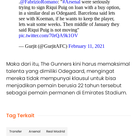
.
@FabrizioRomano
: "
#Arsenal
were seriously
trying to sign Riqui Puig on loan with a buy option,
in a similar deal as Odegaard. Barcelona said lets
see with Koeman, if he wants to keep the player,
lets wait some weeks. Then middle of January they
said Riqui Puig is not moving"
pic.twitter.com/70rQA9k1OV
— Gurjit (@GurjitAFC)
February 11, 2021
Maka dari itu, The Gunners kini harus memaksimal
talenta yang dimiliki Odegaard, mengingat
mereka tidak mempunyai klausul untuk bisa
menjadikan pemain berusia 22 tahun tersebut
sebagai pemain permanen di Emirates Stadium.
Tag Terkait
Transfer
Arsenal
Real Madrid