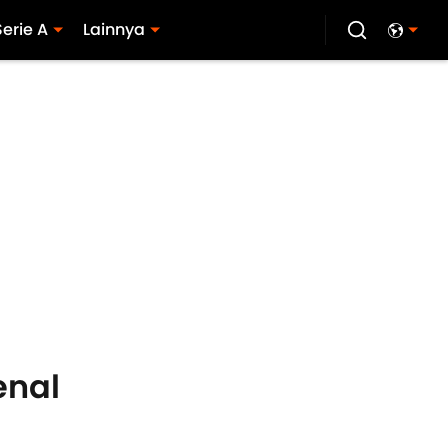
Serie A
Lainnya
enal