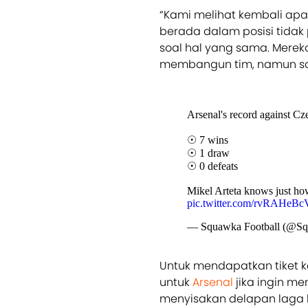
“Kami melihat kembali ap
berada dalam posisi tidak 
soal hal yang sama. Mereka
membangun tim, namun say
Arsenal's record against Cz
☉ 7 wins
☉ 1 draw
☉ 0 defeats
Mikel Arteta knows just ho
pic.twitter.com/rvRAHeB
— Squawka Football (@S
Untuk mendapatkan tiket k
untuk
Arsenal
jika ingin me
menyisakan delapan laga 