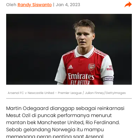
Oleh
Randy Siswanto
| Jan 4, 2023
Arsenal FC v Newcastle United - Premier League / Julian Finney/GettyImages
Martin Odegaard dianggap sebagai reinkarnasi
Mesut Ozil di puncak performanya menurut
mantan bek Manchester United, Rio Ferdinand.
Sebab gelandang Norwegia itu mampu
memegang peran penting saat Arsenal