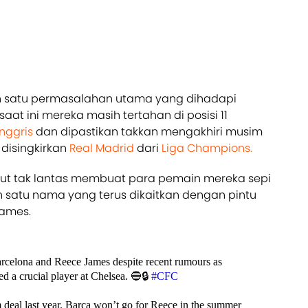
ah satu permasalahan utama yang dihadapi
aat ini mereka masih tertahan di posisi 11
Inggris
dan dipastikan takkan mengakhiri musim
disingkirkan
Real Madrid
dari
Liga Champions.
but tak lantas membuat para pemain mereka sepi
lah satu nama yang terus dikaitkan dengan pintu
James.
rcelona and Reece James despite recent rumours as
ed a crucial player at Chelsea. 🔵🔒
#CFC
deal last year. Barça won’t go for Reece in the summer