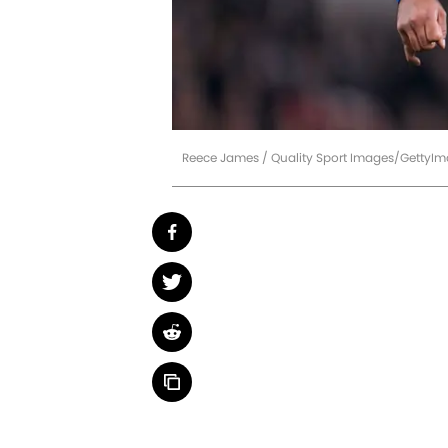
Reece James / Quality Sport Images/GettyI