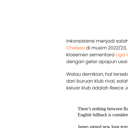
Inkonsistensi menjadi sal
Chelsea
di musim 2022/23, s
klasemen sementara
Liga 
dengan gelar apapun usai 
Walau demikian, hal terse
dari buruan klub rival, sa
keluar klub adalah Reece 
There’s nothing between Ba
English fullback is consider
James signed new long term 