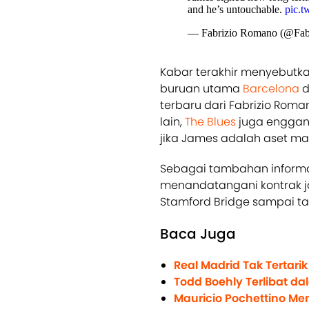
and he’s untouchable.
pic.t
— Fabrizio Romano (@Fa
Kabar terakhir menyebutka
buruan utama
Barcelona
d
terbaru dari Fabrizio Roman
lain,
The Blues
juga enggan 
jika James adalah aset ma
Sebagai tambahan informas
menandatangani kontrak j
Stamford Bridge sampai t
Baca Juga
Real Madrid Tak Tertari
Todd Boehly Terlibat d
Mauricio Pochettino Me