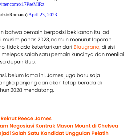
witter.com/x17PseMlRz
brizioRomano)
April 23, 2023
n bahwa pemain berposisi bek kanan itu jadi
i musim panas 2023, namun menurut laporan
o, tidak ada ketertarikan dari
Blaugrana,
di sisi
melepas salah satu pemain kuncinya dan menilai
sa depan klub.
i, belum lama ini, James juga baru saja
angka panjang dan akan tetap berada di
ahun 2028 mendatang.
k Rekrut Reece James
alam Negosiasi Kontrak Mason Mount di Chelsea
njadi Salah Satu Kandidat Unggulan Pelatih