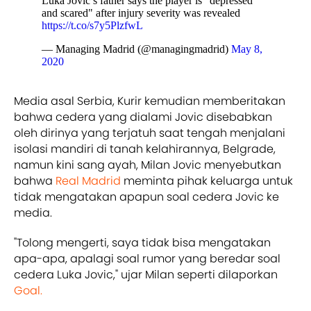
Luka Jovic’s father says the player is "depressed
and scared" after injury severity was revealed
https://t.co/s7y5PlzfwL
— Managing Madrid (@managingmadrid)
May 8,
2020
Media asal Serbia, Kurir kemudian memberitakan
bahwa cedera yang dialami Jovic disebabkan
oleh dirinya yang terjatuh saat tengah menjalani
isolasi mandiri di tanah kelahirannya, Belgrade,
namun kini sang ayah, Milan Jovic menyebutkan
bahwa
Real Madrid
meminta pihak keluarga untuk
tidak mengatakan apapun soal cedera Jovic ke
media.
"Tolong mengerti, saya tidak bisa mengatakan
apa-apa, apalagi soal rumor yang beredar soal
cedera Luka Jovic," ujar Milan seperti dilaporkan
Goal.