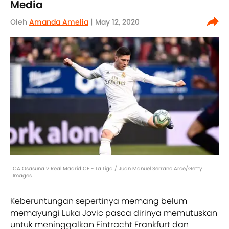
Media
Oleh
Amanda Amelia
| May 12, 2020
CA Osasuna v Real Madrid CF - La Liga / Juan Manuel Serrano Arce/Getty
Images
Keberuntungan sepertinya memang belum
memayungi Luka Jovic pasca dirinya memutuskan
untuk meninggalkan Eintracht Frankfurt dan