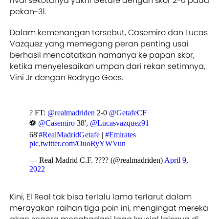
rival sekotanya yakni Getafe dengan skor 2-0 pada
pekan-31.
Dalam kemenangan tersebut, Casemiro dan Lucas
Vazquez yang memegang peran penting usai
berhasil mencatatkan namanya ke papan skor,
ketika menyelesaikan umpan dari rekan setimnya,
Vini Jr dengan Rodrygo Goes.
? FT:
@realmadriden
2-0
@GetafeCF
⚽
@Casemiro
38',
@Lucasvazquez91
68'
#RealMadridGetafe
|
#Emirates
pic.twitter.com/OuoRyYWVun
— Real Madrid C.F. ???? (@realmadriden)
April 9,
2022
Kini, El Real tak bisa terlalu lama terlarut dalam
merayakan raihan tiga poin ini, mengingat mereka