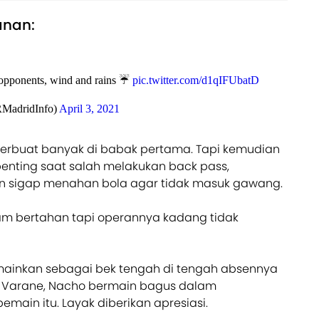
anan:
 opponents, wind and rains ☔️
pic.twitter.com/d1qIFUbatD
RMadridInfo)
April 3, 2021
berbuat banyak di babak pertama. Tapi kemudian
ting saat salah melakukan back pass,
n sigap menahan bola agar tidak masuk gawang.
am bertahan tapi operannya kadang tidak
mainkan sebagai bek tengah di tengah absennya
 Varane, Nacho bermain bagus dalam
main itu. Layak diberikan apresiasi.