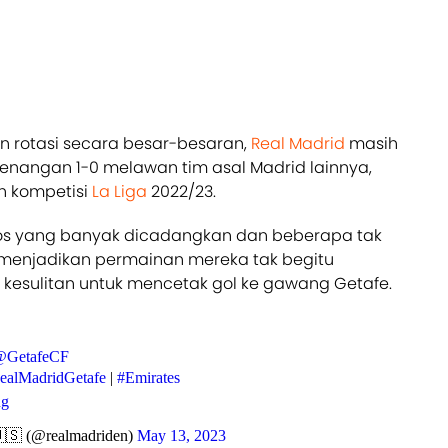
 rotasi secara besar-besaran,
Real Madrid
masih
enangan 1-0 melawan tim asal Madrid lainnya,
n kompetisi
La Liga
2022/23.
ncos yang banyak dicadangkan dan beberapa tak
menjadikan permainan mereka tak begitu
kesulitan untuk mencetak gol ke gawang Getafe.
@GetafeCF
ealMadridGetafe
|
#Emirates
Rg
🇸 (@realmadriden)
May 13, 2023