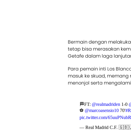
Bermain dengan melakukan
tetap bisa merasakan kem
Getafe dalam laga lanjuta
Para pemain inti Los Bla
masuk ke skuad, memang 
menonjol serta mengalami 
🏁FT:
@realmadriden
1-0
⚽
@marcoasensio10
70'
#R
pic.twitter.com/65uuPNub
— Real Madrid C.F. 🇬🇧