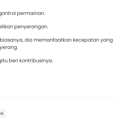
gontrol permainan.
alikan penyerangan.
rti biasanya, dia memanfaatkan kecepatan yang
nyerang.
itu beri kontribusinya.
rd