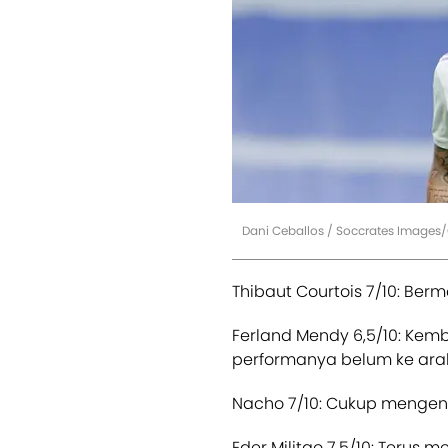
Dani Ceballos / Soccrates Images
Thibaut Courtois 7/10: Ber
Ferland Mendy 6,5/10: Kemb
performanya belum ke arah 
Nacho 7/10: Cukup mengend
Eder Militao 7,5/10: Terus