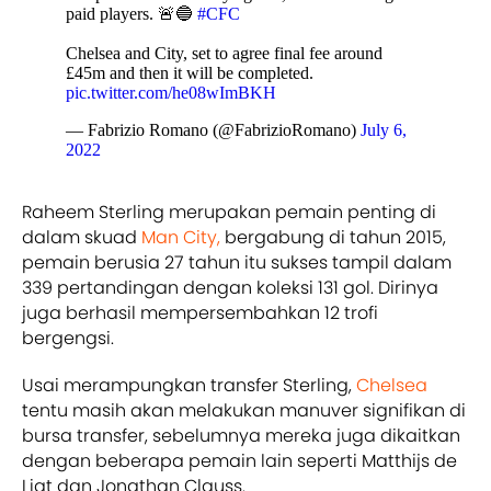
paid players. 🚨🔵
#CFC
Chelsea and City, set to agree final fee around
£45m and then it will be completed.
pic.twitter.com/he08wImBKH
— Fabrizio Romano (@FabrizioRomano)
July 6,
2022
Raheem Sterling merupakan pemain penting di
dalam skuad
Man City,
bergabung di tahun 2015,
pemain berusia 27 tahun itu sukses tampil dalam
339 pertandingan dengan koleksi 131 gol. Dirinya
juga berhasil mempersembahkan 12 trofi
bergengsi.
Usai merampungkan transfer Sterling,
Chelsea
tentu masih akan melakukan manuver signifikan di
bursa transfer, sebelumnya mereka juga dikaitkan
dengan beberapa pemain lain seperti Matthijs de
Ligt dan Jonathan Clauss.