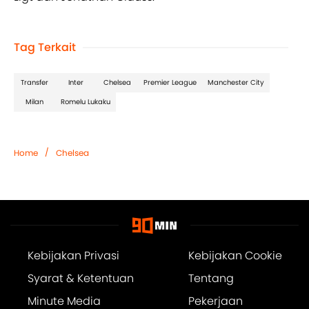
Tag Terkait
Transfer
Inter
Chelsea
Premier League
Manchester City
Milan
Romelu Lukaku
/
Home
Chelsea
Kebijakan Privasi
Kebijakan Cookie
Syarat & Ketentuan
Tentang
Minute Media
Pekerjaan