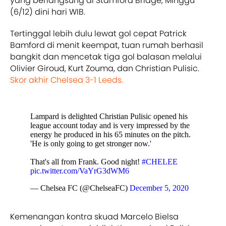
yang berlangsung di Stamford Bridge, Minggu
(6/12) dini hari WIB.
Tertinggal lebih dulu lewat gol cepat Patrick
Bamford di menit keempat, tuan rumah berhasil
bangkit dan mencetak tiga gol balasan melalui
Olivier Giroud, Kurt Zouma, dan Christian Pulisic.
Skor akhir Chelsea 3-1 Leeds.
Lampard is delighted Christian Pulisic opened his
league account today and is very impressed by the
energy he produced in his 65 minutes on the pitch.
'He is only going to get stronger now.'
That's all from Frank. Good night!
#CHELEE
pic.twitter.com/VaYrG3dWM6
— Chelsea FC (@ChelseaFC)
December 5, 2020
Kemenangan kontra skuad Marcelo Bielsa