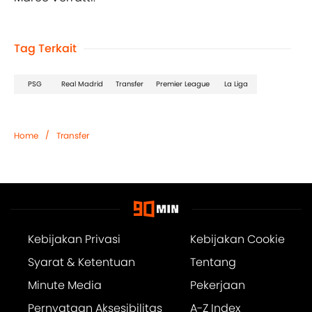
Tag Terkait
PSG
Real Madrid
Transfer
Premier League
La Liga
/
Home
Transfer
Kebijakan Privasi
Kebijakan Cookie
Syarat & Ketentuan
Tentang
Minute Media
Pekerjaan
Pernyataan Aksesibilitas
A-Z Index