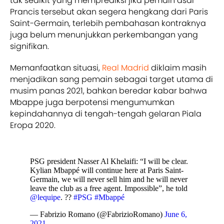
tak sedikit yang memprediksi jika pemain asal
Prancis tersebut akan segera hengkang dari Paris
Saint-Germain, terlebih pembahasan kontraknya
juga belum menunjukkan perkembangan yang
signifikan.
Memanfaatkan situasi,
Real Madrid
diklaim masih
menjadikan sang pemain sebagai target utama di
musim panas 2021, bahkan beredar kabar bahwa
Mbappe juga berpotensi mengumumkan
kepindahannya di tengah-tengah gelaran Piala
Eropa 2020.
PSG president Nasser Al Khelaifi: “I will be clear.
Kylian Mbappé will continue here at Paris Saint-
Germain, we will never sell him and he will never
leave the club as a free agent. Impossible”, he told
@lequipe
. ??
#PSG
#Mbappé
— Fabrizio Romano (@FabrizioRomano)
June 6,
2021