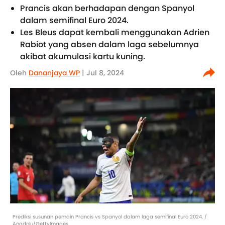
Prancis akan berhadapan dengan Spanyol
dalam semifinal Euro 2024.
Les Bleus dapat kembali menggunakan Adrien
Rabiot yang absen dalam laga sebelumnya
akibat akumulasi kartu kuning.
Oleh
Dananjaya WP
| Jul 8, 2024
Prediksi susunan pemain Prancis vs Spanyol dalam laga semifinal Euro 2024. /
Anadolu/GettyImages