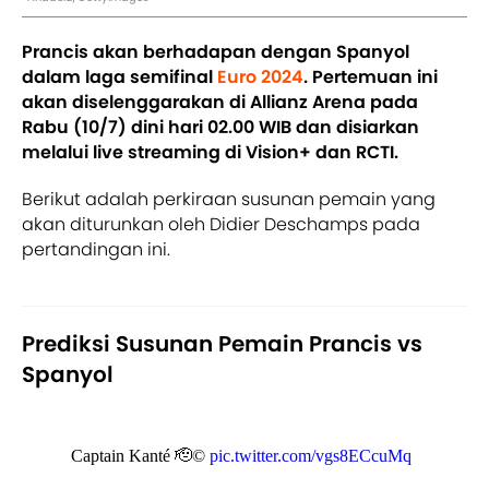
Prancis akan berhadapan dengan Spanyol
dalam laga semifinal
Euro 2024
. Pertemuan ini
akan diselenggarakan di Allianz Arena pada
Rabu (10/7) dini hari 02.00 WIB dan disiarkan
melalui live streaming di Vision+ dan RCTI.
Berikut adalah perkiraan susunan pemain yang
akan diturunkan oleh Didier Deschamps pada
pertandingan ini.
Prediksi Susunan Pemain Prancis vs
Spanyol
Captain Kanté 🫡©️
pic.twitter.com/vgs8ECcuMq