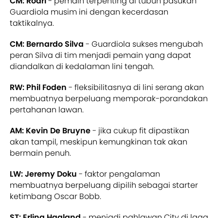
CM: Rodri
- pemain terpenting di tubuh pasukan
Guardiola musim ini dengan kecerdasan
taktikalnya.
CM: Bernardo Silva
- Guardiola sukses mengubah
peran Silva di tim menjadi pemain yang dapat
diandalkan di kedalaman lini tengah.
RW: Phil Foden
- fleksibilitasnya di lini serang akan
membuatnya berpeluang memporak-porandakan
pertahanan lawan.
AM: Kevin De Bruyne
- jika cukup fit dipastikan
akan tampil, meskipun kemungkinan tak akan
bermain penuh.
LW: Jeremy Doku
- faktor pengalaman
membuatnya berpeluang dipilih sebagai starter
ketimbang Oscar Bobb.
ST: Erling Haaland
- menjadi pahlawan City di laga