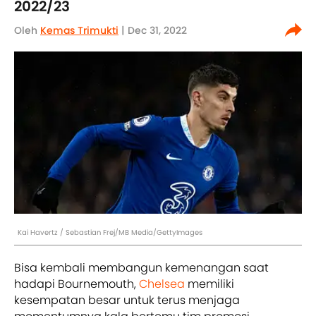
2022/23
Oleh
Kemas Trimukti
| Dec 31, 2022
Kai Havertz / Sebastian Frej/MB Media/GettyImages
Bisa kembali membangun kemenangan saat
hadapi Bournemouth,
Chelsea
memiliki
kesempatan besar untuk terus menjaga