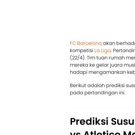
FC Barcelona
akan berhada
kompetisi
La Liga
. Pertand
(22/4). Tim tuan rumah me
mereka ke gelar juara mu
hadapi mengamankan kebe
Berikut adalah prediksi su
pada pertandingan ini.
Prediksi Sus
vs Atletico M