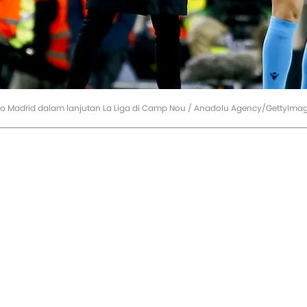
ico Madrid dalam lanjutan La Liga di Camp Nou / Anadolu Agency/GettyIma