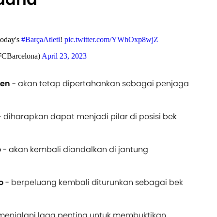
today's
#BarçaAtleti
!
pic.twitter.com/YWhOxp8wjZ
FCBarcelona)
April 23, 2023
gen
- akan tetap dipertahankan sebagai penjaga
 diharapkan dapat menjadi pilar di posisi bek
o
- akan kembali diandalkan di jantung
o
- berpeluang kembali diturunkan sebagai bek
menjalani laga penting untuk membuktikan