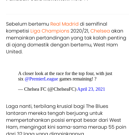
Sebelum bertemu
Real Madrid
di semifinal
kompetisi
Liga Champions
2020/21,
Chelsea
akan
memainkan pertandingan yang tak kalah penting
di ajang domestik dengan bertemu, West Ham
United.
A closer look at the race for the top four, with just
six
@PremierLeague
games remaining! ?
— Chelsea FC (@ChelseaFC)
April 23, 2021
Laga nanti, terbilang krusial bagi The Blues
lantaran mereka tengah berjuang untuk
mempertahankan posisi empat besar dari West
Ham, mengingat kini sama-sama meraup 55 poin
dari 32 laga yang dimainkannya.