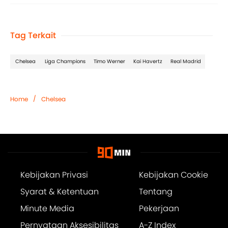
Tag Terkait
Chelsea
Liga Champions
Timo Werner
Kai Havertz
Real Madrid
/
Home
Chelsea
Kebijakan Privasi
Kebijakan Cookie
Syarat & Ketentuan
Tentang
Minute Media
Pekerjaan
Pernyataan Aksesibilitas
A-Z Index