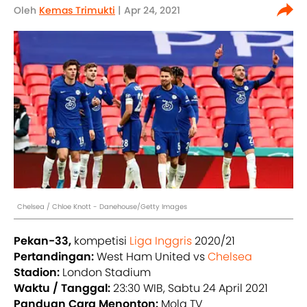
Oleh
Kemas Trimukti
| Apr 24, 2021
Chelsea / Chloe Knott - Danehouse/Getty Images
Pekan-33,
kompetisi
Liga Inggris
2020/21
Pertandingan:
West Ham United vs
Chelsea
Stadion:
London Stadium
Waktu / Tanggal:
23:30 WIB, Sabtu 24 April 2021
Panduan Cara Menonton:
Mola TV