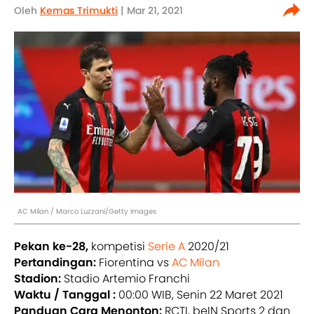
Oleh
Kemas Trimukti
| Mar 21, 2021
AC Milan / Marco Luzzani/Getty Images
Pekan ke-28,
kompetisi
Serie A
2020/21
Pertandingan:
Fiorentina vs
AC Milan
Stadion:
Stadio Artemio Franchi
Waktu / Tanggal :
00:00 WIB, Senin 22 Maret 2021
Panduan Cara Menonton:
RCTI, beIN Sports 2 dan