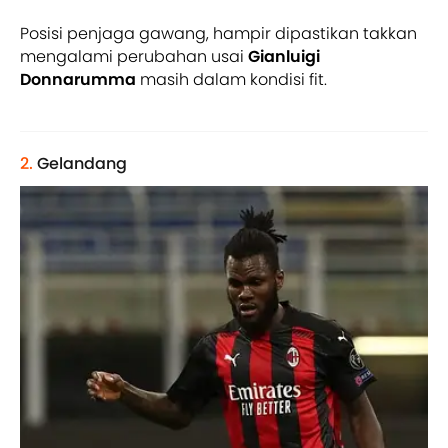
Posisi penjaga gawang, hampir dipastikan takkan
mengalami perubahan usai
Gianluigi
Donnarumma
masih dalam kondisi fit.
2.
Gelandang