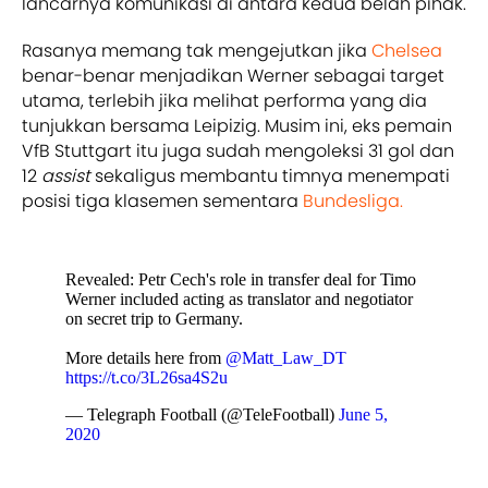
lancarnya komunikasi di antara kedua belah pihak.
Rasanya memang tak mengejutkan jika
Chelsea
benar-benar menjadikan Werner sebagai target
utama, terlebih jika melihat performa yang dia
tunjukkan bersama Leipizig. Musim ini, eks pemain
VfB Stuttgart itu juga sudah mengoleksi 31 gol dan
12
assist
sekaligus membantu timnya menempati
posisi tiga klasemen sementara
Bundesliga.
Revealed: Petr Cech's role in transfer deal for Timo
Werner included acting as translator and negotiator
on secret trip to Germany.
More details here from
@Matt_Law_DT
https://t.co/3L26sa4S2u
— Telegraph Football (@TeleFootball)
June 5,
2020