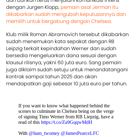
dan bahkan terus menjalani komunikasi intens
dengan Jurgen Klopp,
pemain asal Jerman itu
dikabarkan sudah mengubah keputusannya dan
memilih untuk bergabung dengan Chelsea.
Klub milik Roman Abramovich tersebut dikabarkan
sudah menemukan kata sepakat dengan RB
Leipzig terkait kepindahan Werner dan sudah
bersedia mengeluarkan dana sesuai dengan
klausul rilisnya, yakni 60 juta euro. Sang pemain
juga diklaim sudah setuju untuk menandatangani
kontrak sampai tahun 2025 dan akan
mendapatkan gaji sebesar 10 juta euro per tahun.
If you want to know what happened behind the
scenes to culminate in Chelsea being on the verge
of signing Timo Werner from RB Liepzig, have a
read of this
https://t.co/Za9GqqwMdH
With
@liam_twomey
@JamesPearceLFC