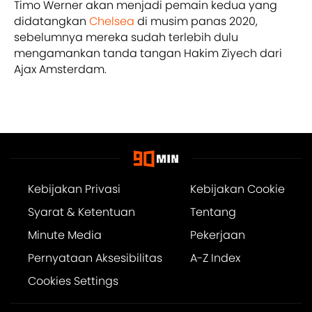
Timo Werner akan menjadi pemain kedua yang
didatangkan
Chelsea
di musim panas 2020,
sebelumnya mereka sudah terlebih dulu
mengamankan tanda tangan Hakim Ziyech dari
Ajax Amsterdam.
Kebijakan Privasi
Kebijakan Cookie
Syarat & Ketentuan
Tentang
Minute Media
Pekerjaan
Pernyataan Aksesibilitas
A-Z Index
Cookies Settings