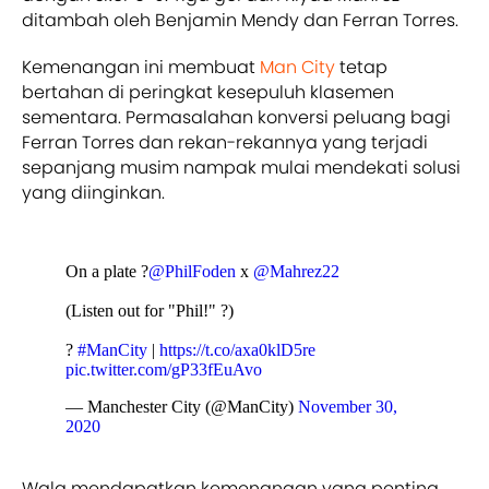
ditambah oleh Benjamin Mendy dan Ferran Torres.
Kemenangan ini membuat
Man City
tetap
bertahan di peringkat kesepuluh klasemen
sementara. Permasalahan konversi peluang bagi
Ferran Torres dan rekan-rekannya yang terjadi
sepanjang musim nampak mulai mendekati solusi
yang diinginkan.
On a plate ?
@PhilFoden
x
@Mahrez22
(Listen out for "Phil!" ?)
?
#ManCity
|
https://t.co/axa0klD5re
pic.twitter.com/gP33fEuAvo
— Manchester City (@ManCity)
November 30,
2020
Wala mendapatkan kemenangan yang penting,