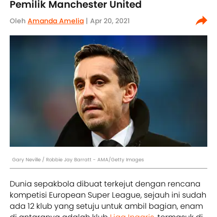
Pemilik Manchester United
Oleh
Amanda Amelia
| Apr 20, 2021
Gary Neville / Robbie Jay Barratt - AMA/Getty Images
Dunia sepakbola dibuat terkejut dengan rencana
kompetisi European Super League, sejauh ini sudah
ada 12 klub yang setuju untuk ambil bagian, enam