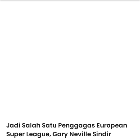
Jadi Salah Satu Penggagas European
Super League, Gary Neville Sindir