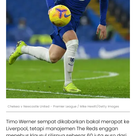
Chelsea v Newcastle United - Premier League / Mike Hewitt/Getty Images
Timo Werner sempat dikabarkan bakal merapat ke
Liverpool, tetapi manajemen The Reds enggan
menebus klausul rilisnya sebesar 60 juta euro dari