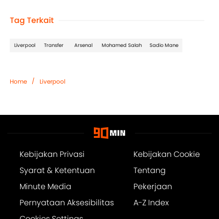
Tag Terkait
Liverpool
Transfer
Arsenal
Mohamed Salah
Sadio Mane
/
Home
Liverpool
Kebijakan Privasi
Kebijakan Cookie
Syarat & Ketentuan
Tentang
Minute Media
Pekerjaan
Pernyataan Aksesibilitas
A-Z Index
Cookies Settings