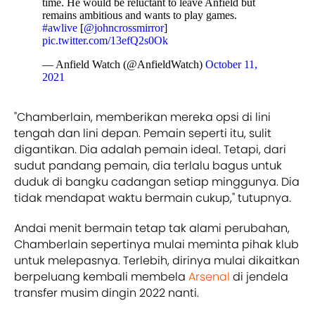
time. He would be reluctant to leave Anfield but
remains ambitious and wants to play games.
#awlive
[
@johncrossmirror
]
pic.twitter.com/13efQ2s0Ok
— Anfield Watch (@AnfieldWatch)
October 11,
2021
"Chamberlain, memberikan mereka opsi di lini
tengah dan lini depan. Pemain seperti itu, sulit
digantikan. Dia adalah pemain ideal. Tetapi, dari
sudut pandang pemain, dia terlalu bagus untuk
duduk di bangku cadangan setiap minggunya. Dia
tidak mendapat waktu bermain cukup," tutupnya.
Andai menit bermain tetap tak alami perubahan,
Chamberlain sepertinya mulai meminta pihak klub
untuk melepasnya. Terlebih, dirinya mulai dikaitkan
berpeluang kembali membela
Arsenal
di jendela
transfer musim dingin 2022 nanti.