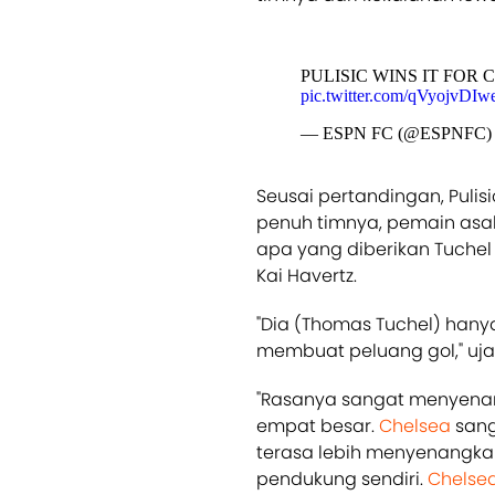
PULISIC WINS IT FOR 
pic.twitter.com/qVyojvDIw
— ESPN FC (@ESPNFC)
Seusai pertandingan, Puli
penuh timnya, pemain asal
apa yang diberikan Tuchel
Kai Havertz.
"Dia (Thomas Tuchel) ha
membuat peluang gol," ujar 
"Rasanya sangat menyenang
empat besar.
Chelsea
sang
terasa lebih menyenangka
pendukung sendiri.
Chelse