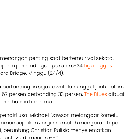
emenangan penting saat bertemu rival sekota,
njutan pertandingan pekan ke-34
Liga Inggris
rd Bridge, Minggu (24/4).
 pertandingan sejak awal dan unggul jauh dalam
 67 persen berbanding 33 persen,
The Blues
dibuat
i pertahanan tim tamu.
penalti usai Michael Dawson melanggar Romelu
 namun sepakan Jorginho malah mengarah tepat
i, beruntung Christian Pulisic menyelematkan
t golnya di menit ke-90.