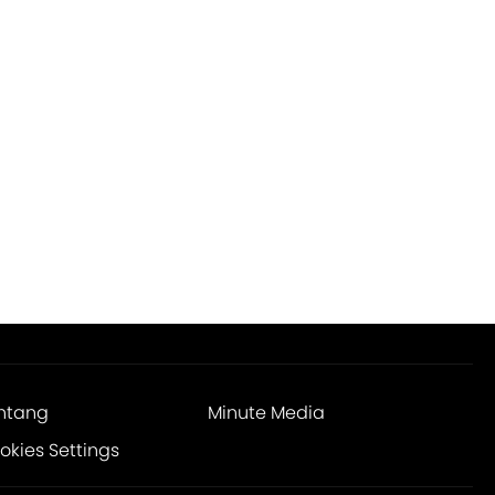
ntang
Minute Media
okies Settings