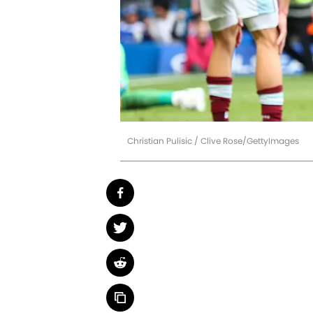
Christian Pulisic / Clive Rose/GettyImages