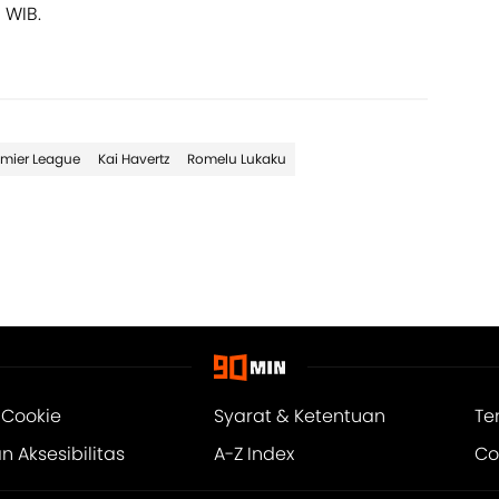
 WIB.
emier League
Kai Havertz
Romelu Lukaku
 Cookie
Syarat & Ketentuan
Te
 Aksesibilitas
A-Z Index
Co