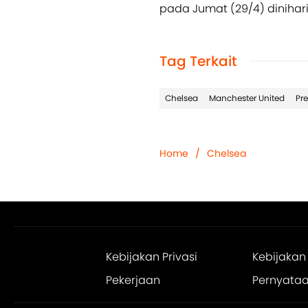
pada Jumat (29/4) dinihari
Tag Terkait
Chelsea
Manchester United
Pr
Home
/
Chelsea
Kebijakan Privasi
Kebijakan
Pekerjaan
Pernyataan