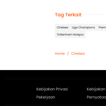
Tag Terkait
Chelsea
Liga Champions
Prem
Tottenham Hotspur
Home
/
Chelsea
Kebijakan Privasi
Kebijakan
Pekerjaan
Pernyataan