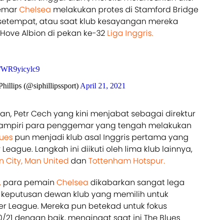
gemar
Chelsea
melakukan protes di Stamford Bridge
 setempat, atau saat klub kesayangan mereka
Hove Albion di pekan ke-32
Liga Inggris.
co/WR9yicylc9
illips (@siphillipssport)
April 21, 2021
, Petr Cech yang kini menjabat sebagai direktur
hampiri para penggemar yang tengah melakukan
lues
pun menjadi klub asal Inggris pertama yang
eague. Langkah ini diikuti oleh lima klub lainnya,
 City,
Man United
dan
Tottenham Hotspur.
,
para pemain
Chelsea
dikabarkan sangat lega
 keputusan dewan klub yang memilih untuk
r League. Mereka pun betekad untuk fokus
21 dengan baik, mengingat saat ini The Blues