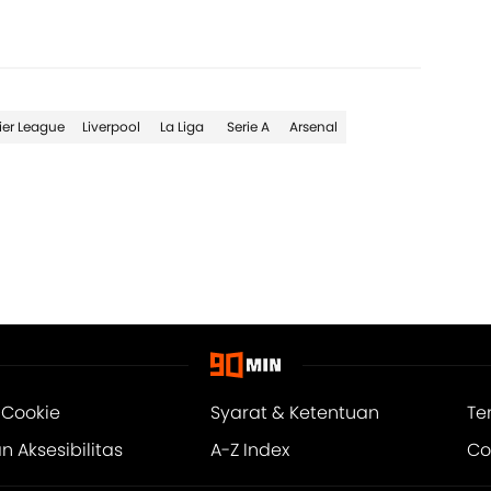
ier League
Liverpool
La Liga
Serie A
Arsenal
 Cookie
Syarat & Ketentuan
Te
 Aksesibilitas
A-Z Index
Co