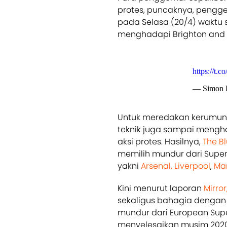
protes, puncaknya, peng
pada Selasa (20/4) waktu
menghadapi Brighton and 
https://t.
— Simon Ph
Untuk meredakan kerumunan
teknik juga sampai meng
aksi protes. Hasilnya,
The B
memilih mundur dari Super L
yakni
Arsenal,
Liverpool
,
Man
Kini menurut laporan
Mirror
sekaligus bahagia dengan
mundur dari European Supe
menyelesaikan musim 2020/