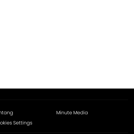
ntang
Minute Media
okies Settings