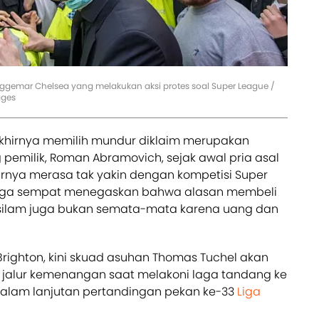
gemar Chelsea yang melakukan aksi protes soal Super League /
ages
khirnya memilih mundur diklaim merupakan
pemilik, Roman Abramovich, sejak awal pria asal
arnya merasa tak yakin dengan kompetisi Super
juga sempat menegaskan bahwa alasan membeli
silam juga bukan semata-mata karena uang dan
Brighton, kini skuad asuhan Thomas Tuchel akan
 jalur kemenangan saat melakoni laga tandang ke
alam lanjutan pertandingan pekan ke-33
Liga