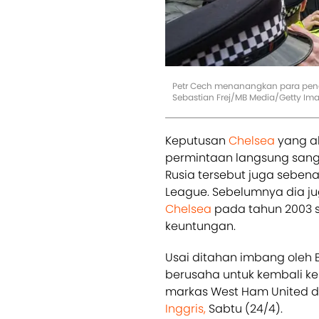
Petr Cech menanangkan para peng
Sebastian Frej/MB Media/Getty Im
Keputusan
Chelsea
yang a
permintaan langsung sang 
Rusia tersebut juga seben
League. Sebelumnya dia 
Chelsea
pada tahun 2003 
keuntungan.
Usai ditahan imbang oleh 
berusaha untuk kembali ke
markas West Ham United d
Inggris,
Sabtu (24/4).