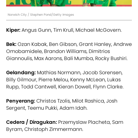
Norwich City / Stephen Pond/Getty Images
Kiper:
Angus Gunn, Tim Krull, Michael McGovern.
Bek:
Ozan Kabak, Ben Gibson, Grant Hanley, Andrwe
Omobamidele, Brandon Williams, Dimitrios
Giannoulis, Max Aarons, Bali Mumba, Rocky Bushiri.
Gelandang:
Mathias Normann, Jacob Sorensen,
Billy Gilmour, Pierre Melou, Kenny McLean, Lukas
Rupp, Todd Cantwell, Kieran Dowell, Flynn Clarke.
Penyerang:
Christos Tzolis, Milot Rashica, Josh
Sergent, Teemu Pukki, Adam Idah.
Cedera / Diragukan:
Przemyslaw Placheta, Sam
Byram, Christoph Zimmermann.