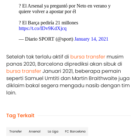
? El Arsenal ya preguntó por Neto en verano y
quiere volver a apostar por él
? El Barça pediría 21 millones
https://t.co/IDv9KdXjcq
— Diario SPORT (@sport)
January 14, 2021
Setelah tak terlalu aktif di
bursa transfer
musim
panas 2020, Barcelona diprediksi akan sibuk di
bursa transfer
Januari 2021, beberapa pemain
seperti Samuel Umtiti dan Martin Braithwaite juga
diklaim bakal segera mengadu nasib dengan tim
lain.
Tag Terkait
Transfer
Arsenal
La Liga
FC Barcelona