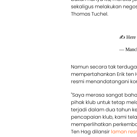
sekaligus melakukan nego
Thomas Tuchel.
✍️ Here t
— Manch
Namun secara tak terduga 
mempertahankan Erik ten Ha
resmi menandatangani kon
"Saya merasa sangat bah
pihak klub untuk tetap mel
terjadi dalam dua tahun 
pencapaian klub, kami te
memperlihatkan perkembang
Ten Hag dilansir
laman resm