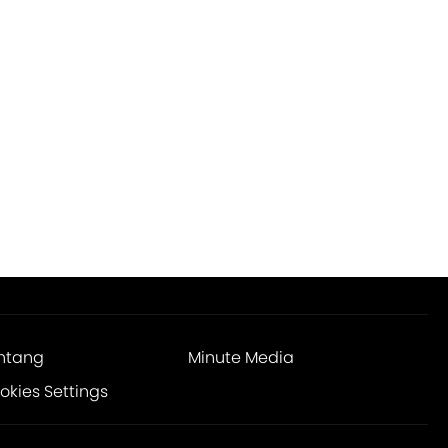
ntang
Minute Media
okies Settings