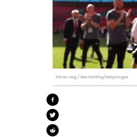
Erik ten Hag / Alex Pantling/GettyImages