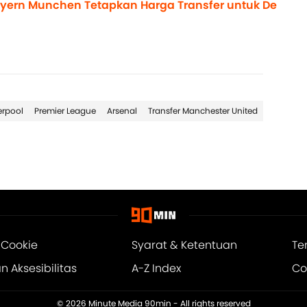
ayern Munchen Tetapkan Harga Transfer untuk De
erpool
Premier League
Arsenal
Transfer Manchester United
 Cookie
Syarat & Ketentuan
Te
 Aksesibilitas
A-Z Index
Co
© 2026
Minute Media 90min
- All rights reserved