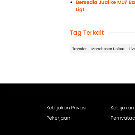
Bersedia Jual ke MU? B
Ligt
Tag Terkait
Transfer
Manchester United
Liv
Kebijakan Privasi
Kebijakan
Pekerjaan
Pernyataan