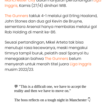
Manchester City
dalam lanjutan pertandingan
Liga
Inggris,
Kamis (27/4) dinihari WIB.
The Gunners
takluk 4-1 melalui gol Erling Haaland,
John Stones dan dua gol Kevin de Bruyne,
sementara Arsenal hanya membalas melalui gol
Rob Holding di menit ke-86.
Seusai pertandingan, Mikel Arteta tak bisa
menutupi rasa kecewanya, meski mengakui
timnya tampil buruk, pelatih asal Spanyol itu
menegaskan bahwa
The Gunners
belum
menyerah untuk meraih titel juara
Liga Inggris
musim 2022/23.
💬 "This is a difficult one, we have to accept the
reality and then we have to move on."
The boss reflects on a tough night in Manchester 👇