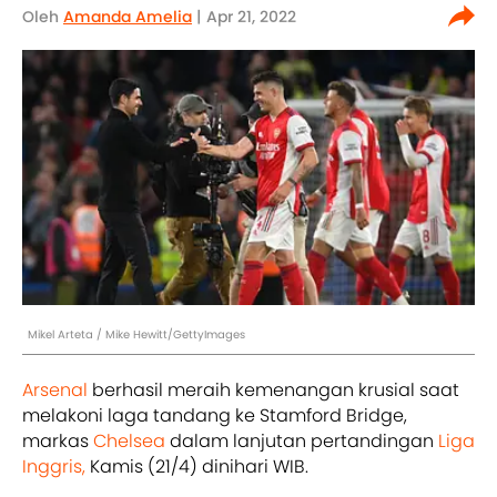
Oleh
Amanda Amelia
| Apr 21, 2022
Mikel Arteta / Mike Hewitt/GettyImages
Arsenal
berhasil meraih kemenangan krusial saat
melakoni laga tandang ke Stamford Bridge,
markas
Chelsea
dalam lanjutan pertandingan
Liga
Inggris,
Kamis (21/4) dinihari WIB.