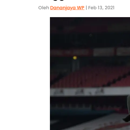
Oleh
Dananjaya WP
| Feb 13, 2021