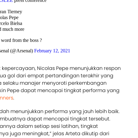
RSLEE
press conference
ran Tierney
olas Pepe
celo Bielsa
 much more
 word from the boss ?
enal (@Arsenal)
February 12, 2021
 kepercayaan, Nicolas Pepe menunjukkan respon
ua gol dari empat pertandingan terakhir yang
eta selaku manajer menyoroti perkembangan
akin Pepe dapat mencapai tingkat performa yang
nners
.
udah menunjukkan performa yang jauh lebih baik.
buatnya dapat mencapai tingkat tersebut.
annya dalam setiap sesi latihan, tingkat
a juga meningkat,” jelas Arteta dikutip dari