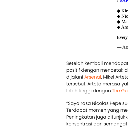
?
#A
◆ Kie
◆ Nic
◆ Mar
◆ And
Every
— Ars
Setelah kembali mendapat
positif dengan mencetak d
dijalani
Arsenal
. Mikel Art
tersebut. Arteta merasa y
lebih tinggi dengan
The Gu
“Saya rasa Nicolas Pepe s
Terdapat momen yang mem
Peningkatan juga ditunjukk
konsentrasi dan semangatny