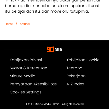
“Pihak klub memberikannya dukungan penuh dan
berharap dia mencoba untuk melupakan situasi
itu, belajar dari itu, dan move on,” tutupnya.
/
Home
Arsenal
Kebijakan Privasi
Kebijakan Cookie
Syarat & Ketentuan
Tentang
Minute Media
Pekerjaan
Pernyataan Aksesibilitas
A-Z Index
Cookies Settings
© 2026
Minute Media 90min
- All rights reserved