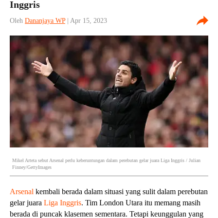
Inggris
Oleh
Dananjaya WP
| Apr 15, 2023
Mikel Arteta sebut Arsenal perlu keberuntungan dalam perebutan gelar juara Liga Inggris / Julian
Finney/GettyImages
Arsenal
kembali berada dalam situasi yang sulit dalam perebutan
gelar juara
Liga Inggris
. Tim London Utara itu memang masih
berada di puncak klasemen sementara. Tetapi keunggulan yang