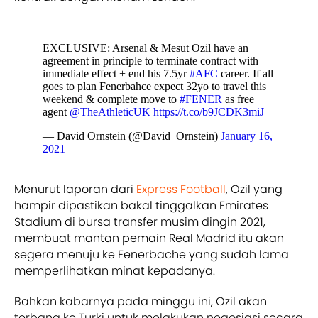
EXCLUSIVE: Arsenal & Mesut Ozil have an
agreement in principle to terminate contract with
immediate effect + end his 7.5yr
#AFC
career. If all
goes to plan Fenerbahce expect 32yo to travel this
weekend & complete move to
#FENER
as free
agent
@TheAthleticUK
https://t.co/b9JCDK3miJ
— David Ornstein (@David_Ornstein)
January 16,
2021
Menurut laporan dari
Express Football
, Ozil yang
hampir dipastikan bakal tinggalkan Emirates
Stadium di bursa transfer musim dingin 2021,
membuat mantan pemain Real Madrid itu akan
segera menuju ke Fenerbache yang sudah lama
memperlihatkan minat kepadanya.
Bahkan kabarnya pada minggu ini, Ozil akan
terbang ke Turki untuk melakukan negosiasi secara