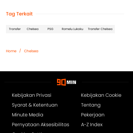
Tag Terkait
Transfer
Chelsea
PSG
Romelu Lukaku
Transfer Chelsea
/
Home
Chelsea
Kebijakan Privasi
Kebijakan Cookie
Syarat & Ketentuan
Tentang
Minute Media
Pekerjaan
Pernyataan Aksesibilitas
A-Z Index