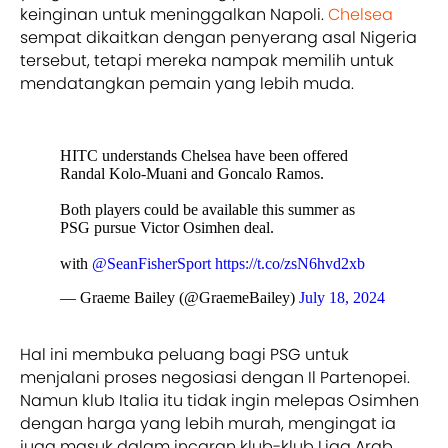
keinginan untuk meninggalkan Napoli.
Chelsea
sempat dikaitkan dengan penyerang asal Nigeria
tersebut, tetapi mereka nampak memilih untuk
mendatangkan pemain yang lebih muda.
HITC understands Chelsea have been offered
Randal Kolo-Muani and Goncalo Ramos.
Both players could be available this summer as
PSG pursue Victor Osimhen deal.
with
@SeanFisherSport
https://t.co/zsN6hvd2xb
— Graeme Bailey (@GraemeBailey)
July 18, 2024
Hal ini membuka peluang bagi PSG untuk
menjalani proses negosiasi dengan Il Partenopei.
Namun klub Italia itu tidak ingin melepas Osimhen
dengan harga yang lebih murah, mengingat ia
juga masuk dalam incaran klub-klub Liga Arab