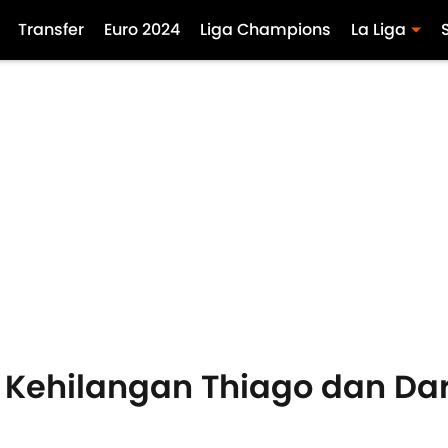
Transfer
Euro 2024
Liga Champions
La Liga
 Kehilangan Thiago dan Da