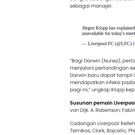
sebagai manajer.
Jürgen Klopp has explaine
unavailable for today's mee
— Liverpool FC (@LFC)
O
“Bagi Darwin (Nunez), perta
menjalani pertandingan se
Darwin baru dapat tampil 
mendapatkan infeksi pada 
pagi ini,” ungkap Klopp kep
Susunan pemain Liverpool
van Dijk. A. Robertson; Fabin
Cadangan Liverpool: Kelleh
Tsimikas, Clark, Bajcetic, Ph