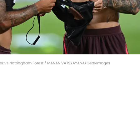
nez vs Nottingham Forest / MANAN VATSYAYANA/GettyImages