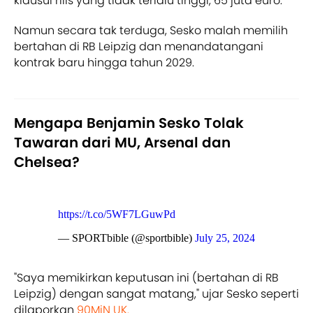
klausul rilis yang tidak terlalu tinggi, 65 juta euro.
Namun secara tak terduga, Sesko malah memilih
bertahan di RB Leipzig dan menandatangani
kontrak baru hingga tahun 2029.
Mengapa Benjamin Sesko Tolak
Tawaran dari MU, Arsenal dan
Chelsea?
https://t.co/5WF7LGuwPd
— SPORTbible (@sportbible)
July 25, 2024
"Saya memikirkan keputusan ini (bertahan di RB
Leipzig) dengan sangat matang," ujar Sesko seperti
dilaporkan
90MiN UK.