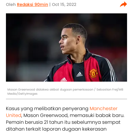
Oleh
Redaksi 90min
| Oct 15, 2022
Mason Greenwood didakwa akibat dugaan pemerkosaan / Sebastian Frej/MB
Media/GettyImages
Kasus yang melibatkan penyerang
Manchester
United
, Mason Greenwood, memasuki babak baru.
Pemain berusia 21 tahun itu sebelumnya sempat
ditahan terkait laporan dugaan kekerasan