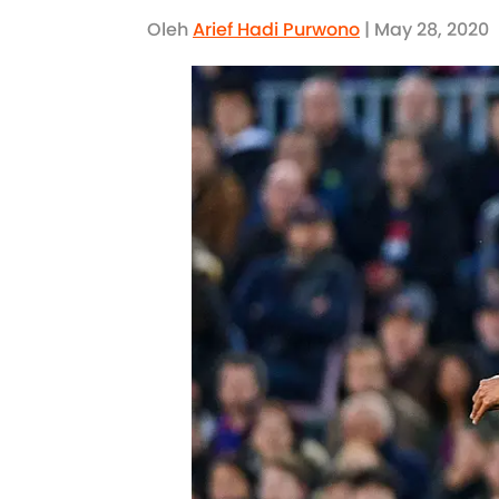
Oleh
Arief Hadi Purwono
| May 28, 2020