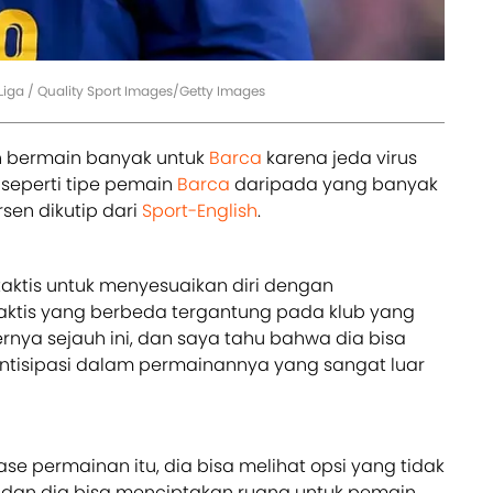
Liga / Quality Sport Images/Getty Images
n bermain banyak untuk
Barca
karena jeda virus
h seperti tipe pemain
Barca
daripada yang banyak
rsen dikutip dari
Sport-English
.
aktis untuk menyesuaikan diri dengan
tis yang berbeda tergantung pada klub yang
iernya sejauh ini, dan saya tahu bahwa dia bisa
ntisipasi dalam permainannya yang sangat luar
se permainan itu, dia bisa melihat opsi yang tidak
n dan dia bisa menciptakan ruang untuk pemain