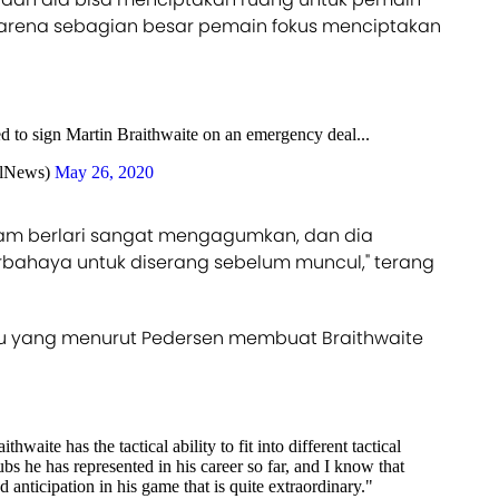
 karena sebagian besar pemain fokus menciptakan
 to sign Martin Braithwaite on an emergency deal...
lNews)
May 26, 2020
am berlari sangat mengagumkan, dan dia
rbahaya untuk diserang sebelum muncul," terang
 itu yang menurut Pedersen membuat Braithwaite
hwaite has the tactical ability to fit into different tactical
bs he has represented in his career so far, and I know that
d anticipation in his game that is quite extraordinary."