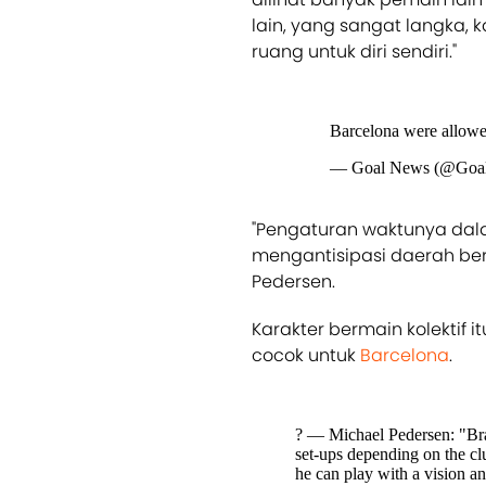
lain, yang sangat langka,
ruang untuk diri sendiri."
Barcelona were allowed
— Goal News (@Goa
"Pengaturan waktunya dal
mengantisipasi daerah be
Pedersen.
Karakter bermain kolektif
cocok untuk
Barcelona
.
?️ — Michael Pedersen: "Brait
set-ups depending on the clu
he can play with a vision an