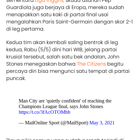
sementara
Liga Inggris,
skuad asuhan Pep
Guardiola juga berjaya di Eropa, mereka sudah
menapakkan satu kaki di partai final usai
mengalahkan Paris Saint-Germain dengan skor 2-1
di leg pertama.
Kedua tim akan kembali saling bentrok di leg
kedua, Rabu (5/5) dini hari WIB, jelang partai
krusial tersebut, salah satu bek andalan, John
Stones menegaskan bahwa
The Citizens
begitu
percaya diri bisa mengunci satu tempat di partai
puncak.
Man City are 'quietly confident' of reaching the
Champions League final, says John Stones
https://t.co/3fAcOTOMbb
— MailOnline Sport (@MailSport)
May 3, 2021